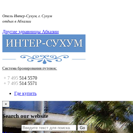
.
Отель Интер-Сухум, г. Сухум
отдых в Абхазии
Другие здравницы Абхазии
Система бронирования путевок:
+ 7 495
514 5570
+ 7 495
514 5571
Где купить
×
Search our website
Искать...
Go