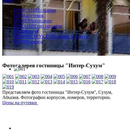
Menu
ОПИСАНИЕ
главная
ЦЕНЫ
путевок
НОМЕРА
описание
ПИТАНИЕ
тип питания
ПЛЯЖ
отеля
ИНФРАСТРУКТУРА
сервис и услуги
ФОТО
галерея
Фотогалерея гостиницы "Интер-Сухум"
Представляем фото гостиницы "Интер-Сухум", Сухум,
Абхазия. Фотографии корпусов, номеров, территории.
Цены на путевки